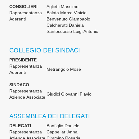
CONSIGLIERI
Aglietti Massimo
Rappresentanza
Balata Marco Vinicio
Aderenti
Benvenuto Giampaolo
Calcherutti Daniela
Santosuosso Luigi Antonio
COLLEGIO DEI SINDACI
PRESIDENTE
Rappresentanza
Metrangolo Mosè
Aderenti
SINDACO
Rappresentanza
Giudici Giovanni Flavio
Aziende Associate
ASSEMBLEA DEI DELEGATI
DELEGATI
Bonfiglio Daniele
Rappresentanza
Cappellari Anna
Aziende Associate
Cimmino Rosaria